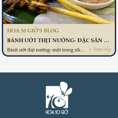
HOA 10 GIỜ'S BLOG
BÁNH ƯỚT THỊT NƯỚNG- ĐẶC SẢN KHÔNG THỂ BỎ QUA CỦA MIỀN TRUNG
> Xem tiếp
Bánh ướt thịt nướng- một trong những món bánh ngon bạn không thể không thử khi đặt chân đến những vùng đất miền Trung. Món ăn hội tụ đủ những yếu tố ngon, lạ và độc đáo khiến thực khách phải nhớ mãi.