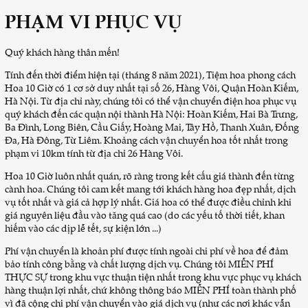
PHẠM VI PHỤC VỤ
Quý khách hàng thân mến!
Tính đến thời điểm hiện tại (tháng 8 năm 2021), Tiệm hoa phong cách
Hoa 10 Giờ có 1 cơ sở duy nhất tại số 26, Hàng Vôi, Quận Hoàn Kiếm,
Hà Nội. Từ địa chỉ này, chúng tôi có thể vận chuyển điện hoa phục vụ
quý khách đến các quận nội thành Hà Nội: Hoàn Kiếm, Hai Bà Trưng,
Ba Đình, Long Biên, Cầu Giấy, Hoàng Mai, Tây Hồ, Thanh Xuân, Đống
Đa, Hà Đông, Từ Liêm. Khoảng cách vận chuyển hoa tốt nhất trong
phạm vi 10km tính từ địa chỉ 26 Hàng Vôi.
Hoa 10 Giờ luôn nhất quán, rõ ràng trong kết cấu giá thành đến từng
cành hoa. Chúng tôi cam kết mang tới khách hàng hoa đẹp nhất, dịch
vụ tốt nhất và giá cả hợp lý nhất. Giá hoa có thể được điều chỉnh khi
giá nguyên liệu đầu vào tăng quá cao (do các yếu tố thời tiết, khan
hiếm vào các dịp lễ tết, sự kiện lớn ...)
Phí vận chuyển là khoản phí được tính ngoài chi phí về hoa để đảm
bảo tính công bằng và chất lượng dịch vụ. Chúng tôi MIỄN PHÍ
THỰC SỰ trong khu vực thuận tiện nhất trong khu vực phục vụ khách
hàng thuận lợi nhất, chứ không thông báo MIỄN PHÍ toàn thành phố
vì đã cộng chi phí vận chuyển vào giá dịch vụ (như các nơi khác vẫn