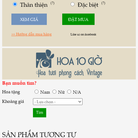
Thân thiện
(?)
Đặc biệt
(?)
XEM GIÁ
ĐẶT MUA
››› Hướng dẫn mua hàng
Like us on facebook
Bạn muốn tìm?
Hoa tặng
Nam
Nữ
N/A
Khoảng giá
SẢN PHẨM TƯƠNG TỰ