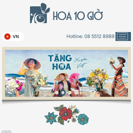
Hotline:
08 5512 8989
VN
Cô dâu xinh -040