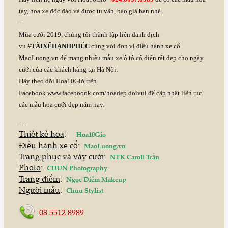
tay, hoa xe độc đáo và được tư vấn, báo giá bạn nhé.
--
Mùa cưới 2019, chúng tôi thành lập liên danh dịch
vụ
#TÀIXẾHẠNHPHÚC
cùng với đơn vị điều hành xe cổ
MaoLuong.vn để mang nhiều mẫu xe ô tô cổ điển rất đẹp cho ngày
cưới của các khách hàng tại Hà Nội.
Hãy theo dõi Hoa10Giờ trên
Facebook
www.faceboook.com/hoadep.doivui
để cập nhật liên tục
các mẫu hoa cưới đẹp năm nay.
---
Thiết kế hoa
:
Hoa10Gio
Điều hành xe cổ
:
MaoLuong.vn
Trang phục và váy cưới
:
NTK Caroll Trần
Photo
:
CHUN Photography
Trang điểm
:
Ngọc Diễm Makeup
Người mẫu
:
Chuu Stylist
08 5512 8989