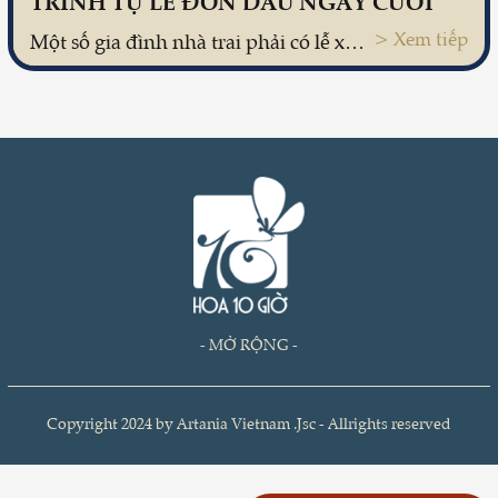
TRÌNH TỰ LỄ ĐÓN DÂU NGÀY CƯỚI
> Xem tiếp
Một số gia đình nhà trai phải có lễ xin dâu trước lễ đón dâu, còn một số khác lại gộp lễ xin dâu và lễ đón dâu làm một.
- MỞ RỘNG -
Copyright 2024 by Artania Vietnam .Jsc - Allrights reserved