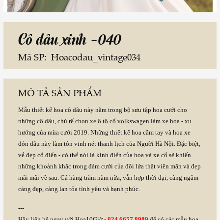
Cô dâu xinh -040
Mã SP:
Hoacodau_vintage034
MÔ TẢ SẢN PHẨM
Mẫu thiết kế hoa cô dâu này nằm trong bộ sưu tập hoa cưới cho
những cô dâu, chú rể chọn xe ô tô cổ volkswagen làm xe hoa - xu
hướng của mùa cưới 2019. Những thiết kế hoa cầm tay và hoa xe
đón dâu này làm tôn vinh nét thanh lịch của Người Hà Nội. Đặc biệt,
vẻ đẹp cổ điển - có thể nói là kinh điển của hoa và xe cổ sẽ khiến
những khoảnh khắc trong đám cưới của đôi lứa thật viên mãn và đẹp
mãi mãi về sau. Cả hàng trăm năm nữa, vẫn hợp thời đại, càng ngắm
càng đẹp, càng lan tỏa tình yêu và hạnh phúc.
---
Hãy liên hệ ngay với Hoa10Giờ -
024.6657.8989
để có các mẫu hoa