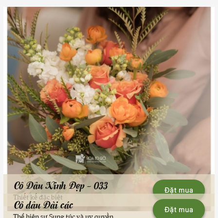
Cô Dâu Xinh Đẹp - 033
Đặt mua
Thiết kế đặc biệt
Cô dâu Đài các
Đặt mua
Thể hiện sự Sung túc và uy quyền