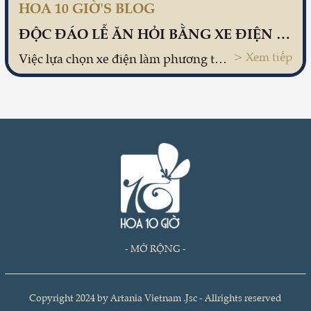
HOA 10 GIỜ'S BLOG
ĐỘC ĐÁO LỄ ĂN HỎI BẰNG XE ĐIỆN TẠI HÀ NỘI
> Xem tiếp
Việc lựa chọn xe điện làm phương tiện để đi ăn hỏi đã khiến cho nhiều người cảm thấy vô cùng thích thú với sự đổi mới này.
- MỞ RỘNG -
Copyright 2024 by Artania Vietnam .Jsc - Allrights reserved