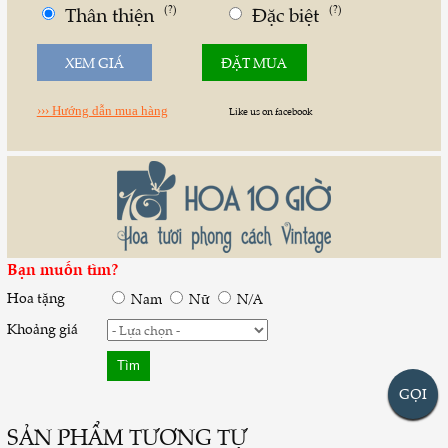
Thân thiện
(?)
Đặc biệt
(?)
XEM GIÁ
ĐẶT MUA
››› Hướng dẫn mua hàng
Like us on facebook
Bạn muốn tìm?
Hoa tặng
Nam
Nữ
N/A
Khoảng giá
GỌI
SẢN PHẨM TƯƠNG TỰ