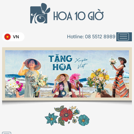
Hotline:
08 5512 8989
VN
Cô dâu xinh - 034