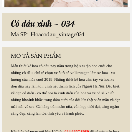
Cô dâu xinh - 034
Mã SP:
Hoacodau_vintage034
MÔ TẢ SẢN PHẨM
Mẫu thiết kế hoa cô dâu này nằm trong bộ sưu tập hoa cưới cho
những cô dâu, chú rể chọn xe ô tô cổ volkswagen làm xe hoa - xu
hướng của mùa cưới 2019. Những thiết kế hoa cầm tay và hoa xe
đón dâu này làm tôn vinh nét thanh lịch của Người Hà Nội. Đặc biệt,
vẻ đẹp cổ điển - có thể nói là kinh điển của hoa và xe cổ sẽ khiến
những khoảnh khắc trong đám cưới của đôi lứa thật viên mãn và đẹp
mãi mãi về sau. Cả hàng trăm năm nữa, vẫn hợp thời đại, càng ngắm
càng đẹp, càng lan tỏa tình yêu và hạnh phúc.
---
Hãy liên hệ ngay với Hoa10Giờ -
024.6657.8989
để có các mẫu hoa