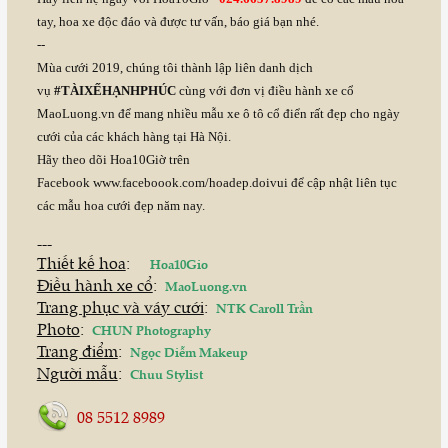
tay, hoa xe độc đáo và được tư vấn, báo giá bạn nhé.
--
Mùa cưới 2019, chúng tôi thành lập liên danh dịch
vụ
#TÀIXẾHẠNHPHÚC
cùng với đơn vị điều hành xe cổ
MaoLuong.vn để mang nhiều mẫu xe ô tô cổ điển rất đẹp cho ngày
cưới của các khách hàng tại Hà Nội.
Hãy theo dõi Hoa10Giờ trên
Facebook
www.faceboook.com/hoadep.doivui
để cập nhật liên tục
các mẫu hoa cưới đẹp năm nay.
---
Thiết kế hoa
:
Hoa10Gio
Điều hành xe cổ
:
MaoLuong.vn
Trang phục và váy cưới
:
NTK Caroll Trần
Photo
:
CHUN Photography
Trang điểm
:
Ngọc Diễm Makeup
Người mẫu
:
Chuu Stylist
08 5512 8989