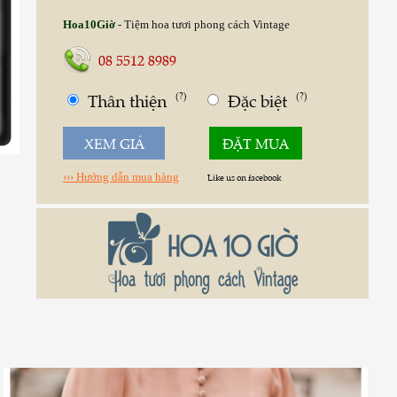
Hoa10Giờ
- Tiệm hoa tươi phong cách Vintage
08 5512 8989
Thân thiện
(?)
Đặc biệt
(?)
0
XEM GIÁ
ĐẶT MUA
››› Hướng dẫn mua hàng
Like us on facebook