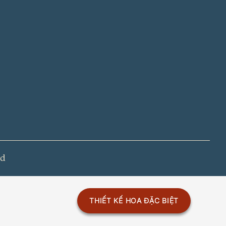
ed
THIẾT KẾ HOA ĐẶC BIỆT