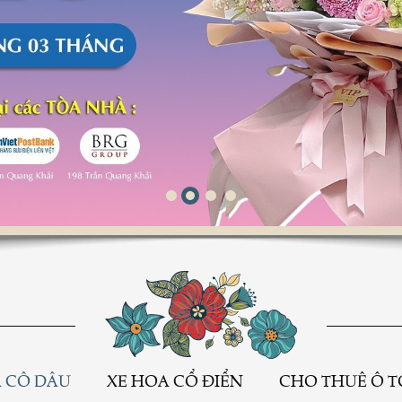
Mạnh mẽ và cá tính
 CÔ DÂU
XE HOA CỔ ĐIỂN
CHO THUÊ Ô T