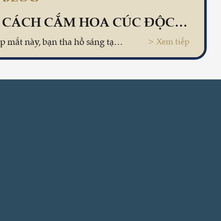
HƯỚNG DẪN CÁCH CẮM HOA CÚC ĐỘC ĐÁO CHO BÀN TIỆC LỘNG LẪY
Bằng cách cắm hoa đẹp mắt này, bạn tha hồ sáng tạo và trang trí nhà mình mà không tốn chi phí mua những lẵng, bình hoa nghệ thuật cắm sẵn...
> Xem tiếp