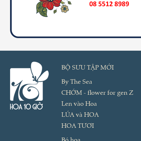
BỘ SƯU TẬP MỚI
By The Sea
CHỚM - flower for gen Z
Len vào Hoa
LÚA và HOA
HOA TƯƠI
Bó hoa