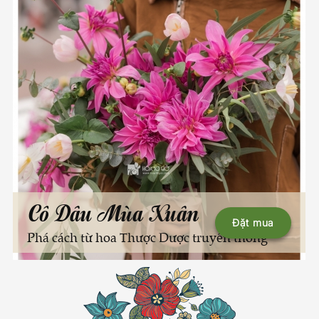
Cô Dâu Mùa Xuân
Đặt mua
Phá cách từ hoa Thược Dược truyền thống