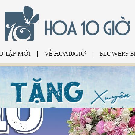
U TẬP MỚI
VỀ HOA10GIỜ
FLOWERS 