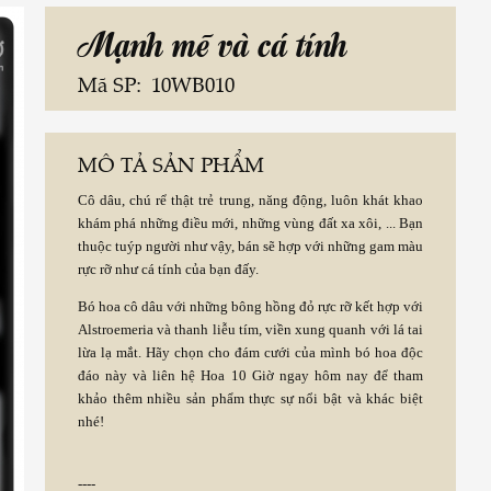
Mạnh mẽ và cá tính
Mã SP:
10WB010
MÔ TẢ SẢN PHẨM
Cô dâu, chú rể thật trẻ trung, năng động, luôn khát khao
khám phá những điều mới, những vùng đất xa xôi, ... Bạn
thuộc tuýp người như vậy, bán sẽ hợp với những gam màu
rực rỡ như cá tính của bạn đấy.
Bó hoa cô dâu với những bông hồng đỏ rực rỡ kết hợp với
Alstroemeria và thanh liễu tím, viền xung quanh với lá tai
lừa lạ mắt. Hãy chọn cho đám cưới của mình bó hoa độc
đáo này và
liên hệ Hoa 10 Giờ ngay hôm nay để tham
khảo thêm nhiều sản phẩm thực sự nổi bật và khác biệt
nhé!
----