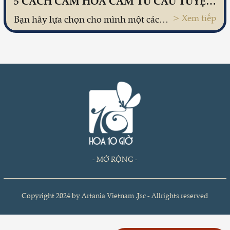
5 CÁCH CẮM HOA CẨM TÚ CẦU TUYỆT ĐẸP VÀ SÁNG TẠO
> Xem tiếp
Bạn hãy lựa chọn cho mình một cách cắm hoa cẩm tú cầu phù hợp với tâm tư, tình cảm của bạn và phong cách nội thất của chính ngôi nhà yêu dấu nữa nhé!
- MỞ RỘNG -
Copyright 2024 by Artania Vietnam .Jsc - Allrights reserved