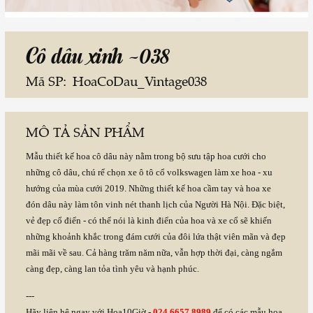
Cô dâu xinh -038
Mã SP:
HoaCoDau_Vintage038
MÔ TẢ SẢN PHẨM
Mẫu thiết kế hoa cô dâu này nằm trong bộ sưu tập hoa cưới cho
những cô dâu, chú rể chọn xe ô tô cổ volkswagen làm xe hoa - xu
hướng của mùa cưới 2019. Những thiết kế hoa cầm tay và hoa xe
đón dâu này làm tôn vinh nét thanh lịch của Người Hà Nội. Đặc biệt,
vẻ đẹp cổ điển - có thể nói là kinh điển của hoa và xe cổ sẽ khiến
những khoảnh khắc trong đám cưới của đôi lứa thật viên mãn và đẹp
mãi mãi về sau. Cả hàng trăm năm nữa, vẫn hợp thời đại, càng ngắm
càng đẹp, càng lan tỏa tình yêu và hạnh phúc.
---
Hãy liên hệ ngay với Hoa10Giờ -
024.6657.8989
để có các mẫu hoa