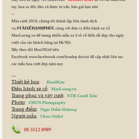
tay, hoa xe độc đáo và được tư vấn, báo giá bạn nhé.
--
Mùa cưới 2019, chúng tôi thành lập liên danh dịch
vụ
#TÀIXẾHẠNHPHÚC
cùng với đơn vị điều hành xe cổ
MaoLuong.vn để mang nhiều mẫu xe ô tô cổ điển rất đẹp cho ngày
cưới của các khách hàng tại Hà Nội.
Hãy theo dõi Hoa10Giờ trên
Facebook
www.faceboook.com/hoadep.doivui
để cập nhật liên tục
các mẫu hoa cưới đẹp năm nay.
---
Thiết kế hoa
:
Hoa10Gio
Điều hành xe cổ
:
MaoLuong.vn
Trang phục và váy cưới
:
NTK Caroll Trần
Photo
:
CHUN Photography
Trang điểm
:
Ngọc Diễm Makeup
Người mẫu
:
Chuu Stylist
08 5512 8989