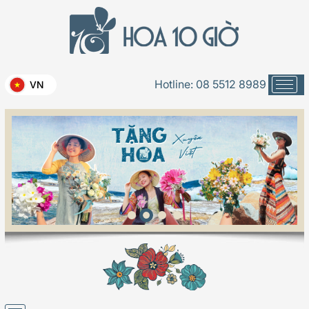
Hotline:
08 5512 8989
VN
Cô dâu xinh -038