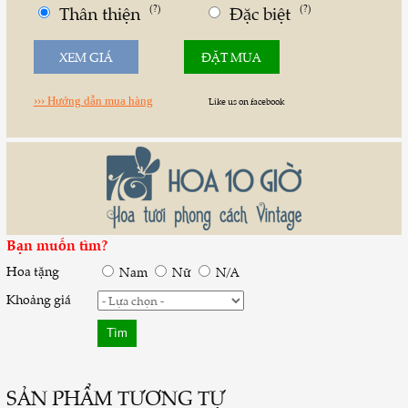
Thân thiện
(?)
Đặc biệt
(?)
XEM GIÁ
ĐẶT MUA
››› Hướng dẫn mua hàng
Like us on facebook
Bạn muốn tìm?
Hoa tặng
Nam
Nữ
N/A
Khoảng giá
SẢN PHẨM TƯƠNG TỰ