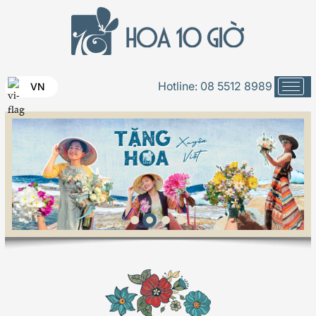
Hotline:
08 5512 8989
VN
ĐĂNG KÝ DỊCH VỤ "LÌ XÌ TÌNH YÊU +
TẶNG HOA VALENTINE 2021"