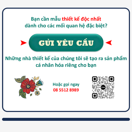
HOA 10 GIỜ'S BLOG
XÁC ĐỊNH MỤC TIÊU CUỘC ĐỜI BẰNG CÁC TIÊU CHÍ THÔNG MINH - "S.M.A.R.T GOAL"
> Xem tiếp