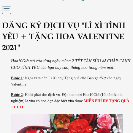
ĐĂNG KÝ DỊCH VỤ "LÌ XÌ TÌNH
YÊU + TẶNG HOA VALENTINE
2021"
Hoa10Giờ mở cửa từng ngày mùng 2 TẾT TÂN SỬU để CHẮP CÁNH
CHO TÌNH YÊU của bạn bay cao, thăng hoa trong năm mới.
Bước 1
: Nghĩ xem nên Lì Xì hay Tặng quà cho Bạn gái/Vợ vào ngày
Valentine
Bước 2
: Khỏi phải tìm dịch vụ. Đặt hoa tươi Hoa10Giờ (10 năm kinh
nghiệm) là vừa có hoa đẹp đặc biệt vừa được
MIỄN PHÍ DV TẶNG QUÀ
+ LÌ XÌ
.