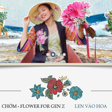
Tử Dương xanh biếc
CHỚM - FLOWER FOR GEN Z
LEN VÀO HOA