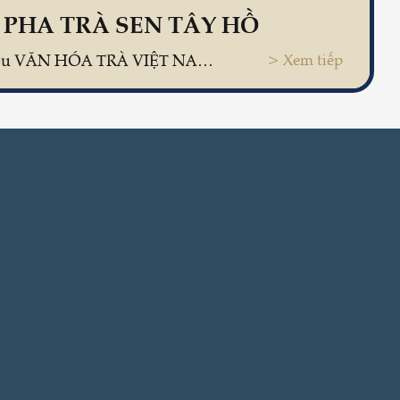
Dành cho những ai yêu VĂN HÓA TRÀ VIỆT NAM - Cách pha chế trà sen đặc sản Tây Hồ Hà Nội.
> Xem tiếp