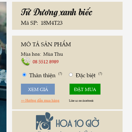
Tử Dương xanh biếc
Mã SP:
18M4T23
MÔ TẢ SẢN PHẨM
Mùa hoa:
Mùa Thu
08 5512 8989
Thân thiện
(?)
Đặc biệt
(?)
XEM GIÁ
ĐẶT MUA
››› Hướng dẫn mua hàng
Like us on facebook