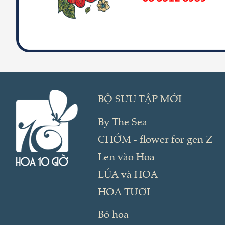
BỘ SƯU TẬP MỚI
By The Sea
CHỚM - flower for gen Z
Len vào Hoa
LÚA và HOA
HOA TƯƠI
Bó hoa
Giỏ / hộp hoa