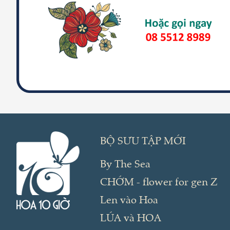
BỘ SƯU TẬP MỚI
By The Sea
CHỚM - flower for gen Z
Len vào Hoa
LÚA và HOA
HOA TƯƠI