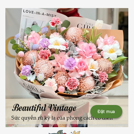
Beautiful Vintage
Đặt mua
Sức quyến rũ kỳ lạ của phong cách cổ điển