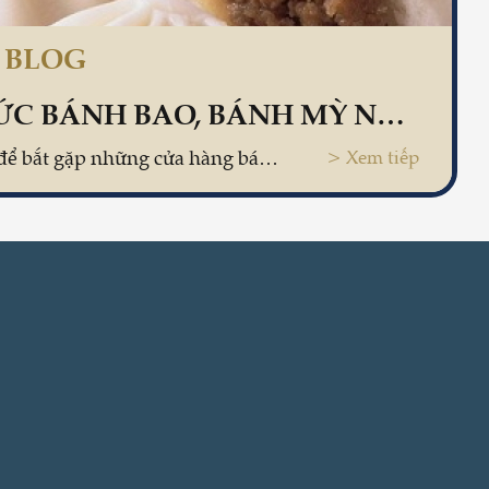
S BLOG
THƯỞNG THỨC BÁNH BAO, BÁNH MỲ NGON TẠI ĐINH LIỆT, QUẬN HOÀN KIẾM
Ở Hà Nội không khó để bắt gặp những cửa hàng bánh bao hay bánh mỳ ngon, nhưng để tìm được một cửa hàng làm được cả hai món bánh ngon này thì lại là điều không phải dễ.
> Xem tiếp