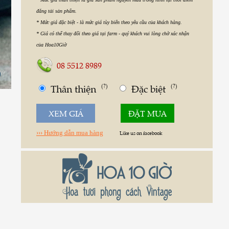
* Mức giá đặc biệt - là mức giá tùy biến theo yêu cầu của khách hàng.
* Giá có thể thay đổi theo giá tại farm - quý khách vui lòng chờ xác nhận
của Hoa10Giờ
08 5512 8989
0
Thân thiện
(?)
Đặc biệt
(?)
XEM GIÁ
ĐẶT MUA
››› Hướng dẫn mua hàng
Like us on facebook