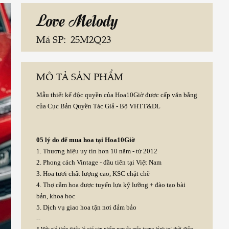
Love Melody
Mã SP:
25M2Q23
MÔ TẢ SẢN PHẨM
Mẫu thiết kế độc quyền của Hoa10Giờ được cấp văn bằng
của Cục Bản Quyền Tác Giả - Bộ VHTT&DL
05 lý do để mua hoa tại Hoa10Giờ
1. Thương hiệu uy tín hơn 10 năm - từ 2012
2. Phong cách Vintage - đầu tiên tại Việt Nam
3. Hoa tươi chất lượng cao, KSC chặt chẽ
4. Thợ cắm hoa được tuyển lựa kỹ lưỡng + đào tạo bài
bản, khoa học
5. Dịch vụ giao hoa tận nơi đảm bảo
--
* Mức giá thân thiện là giá sản phẩm nguyên mẫu trong hình tại thời điểm
đăng tải sản phẩm.