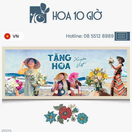
Hotline:
08 5512 8989
VN
Think Cool Ngầu