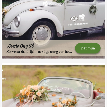
Beetle Ong Tồ
Đặt mua
Xét về sự thanh lịch - nét đẹp trong văn hóa người Hà Nội thì khó có chiếc xe đón dâu nào vượt qua được bạn Beetle Ong Tồ này. Xe Volkswagen cổ điển, màu trắng, khiến cho khoảnh khắc đám cưới của bạn vẫn vẹn nguyên, vẫn đẹp, vẫn hợp thời trang cả trong hàng trăm năm nữa. ---Hãy liên hệ 024.6657.8989 để các bác #TÀIXẾHẠNHPHÚC và bạn Beetle Ong Tồ mang thêm mẫu hoa cưới thật đẹp được thiết kế bởi Hoa10Gio đến góp thêm niềm vui, sự ngọt ngào và độc đáo trong ngày vui trọng đại của bạn nhé.--Team #TÀIXẾHẠNHPHÚC hiện có hơn 40 xe Volkswagen cổ độc đáo bậc nhất Hà Nội để phục vụ các nhu cầu: Xe đón dâu, xe chụp ảnh dã ngoại, xe mini bus cổ chở khách đám cưới (chụp ảnh) ... Vui lòng liên hệ 024.6657.8989 để được tư vấn, sắp lịch.