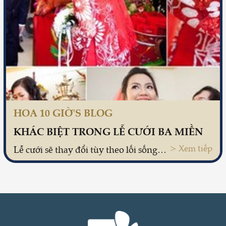
HOA 10 GIỜ'S BLOG
KHÁC BIỆT TRONG LỄ CƯỚI BA MIỀN
> Xem tiếp
Lễ cưới sẽ thay đổi tùy theo lối sống và phong tục từng miền, có nơi lễ cưới gọn nhẹ, có nơi lại yêu cầu nhiều nghi lễ cầu kỳ.