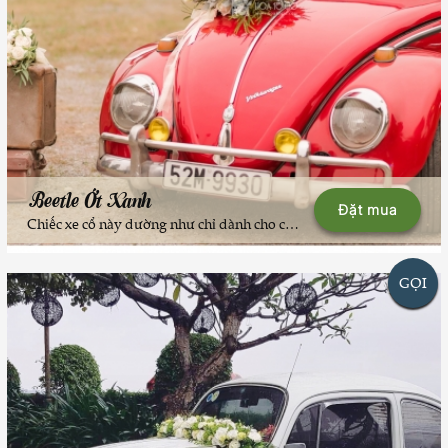
Beetle Ớt Xanh
Đặt mua
Chiếc xe cổ này dường như chỉ dành cho các cô dâu cá tính mạnh mẽ và nồng ấm. Chủ xe rất có gu và chăm sóc xe chi tiết, tỉ mỉ tạo nên những cảm nhận tuyệt vời. Đỏ như son, cặp mi cong trên mắt tròn (đèn pha) rất quyến rũ. Nếu bạn chọn Volkswagen Ớt Xanh cho ngày vui của mình, hãy nhớ, chỉ sử dụng thiết kế hoa của Hoa10Gio để đảm bảo sự ăn nhập cũng như sự nổi bật của bộ xe đón dâu đặc biệt này nhé. ---Hãy liên hệ 024.6657.8989 để các bác #TÀIXẾHẠNHPHÚC và bạn Beetle Ớt Xanh mang thêm mẫu hoa cưới thật đẹp được thiết kế bởi Hoa10Gio đến góp thêm niềm vui, sự ngọt ngào và độc đáo trong ngày vui trọng đại của bạn nhé.--Team #TÀIXẾHẠNHPHÚC hiện có hơn 40 xe Volkswagen cổ độc đáo bậc nhất Hà Nội để phục vụ các nhu cầu: Xe đón dâu, xe chụp ảnh dã ngoại, xe mini bus cổ chở khách đám cưới (chụp ảnh) ... Vui lòng liên hệ 024.6657.8989 để được tư vấn, sắp lịch.
GỌI