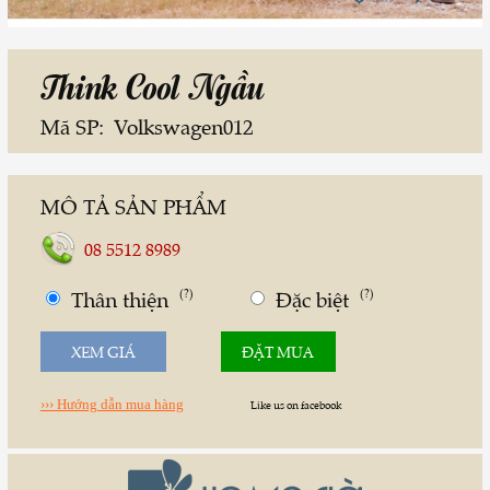
Think Cool Ngầu
Mã SP:
Volkswagen012
MÔ TẢ SẢN PHẨM
08 5512 8989
Thân thiện
(?)
Đặc biệt
(?)
XEM GIÁ
ĐẶT MUA
››› Hướng dẫn mua hàng
Like us on facebook