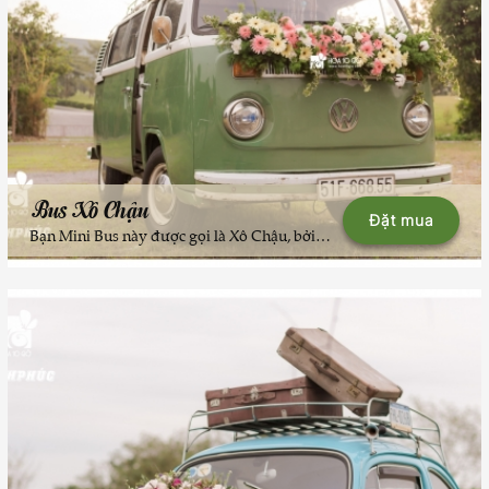
Bus Xô Chậu
Đặt mua
Bạn Mini Bus này được gọi là Xô Chậu, bởi cái duyên với các xô (show) chụp ảnh cưới, thời trang cũng như các chương trình truyền hình "Tết Nghĩa Là Hy Vọng", các MV ca nhạc .... ---Hãy liên hệ 024.6657.8989 để các bác #TÀIXẾHẠNHPHÚC và bạn Bus Xô Chậu mang thêm mẫu hoa cưới thật đẹp được thiết kế bởi Hoa10Gio đến góp thêm niềm vui, sự ngọt ngào và độc đáo trong ngày vui trọng đại của bạn nhé.--Team #TÀIXẾHẠNHPHÚC hiện có hơn 40 xe Volkswagen cổ độc đáo bậc nhất Hà Nội để phục vụ các nhu cầu: Xe đón dâu, xe chụp ảnh dã ngoại, xe mini bus cổ chở khách đám cưới (chụp ảnh) ... Vui lòng liên hệ 024.6657.8989 để được tư vấn, sắp lịch.