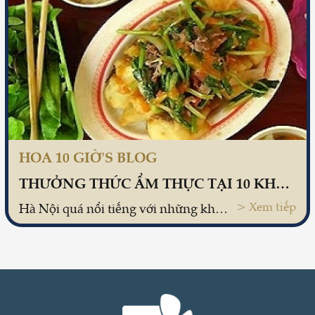
HOA 10 GIỜ'S BLOG
THƯỞNG THỨC ẨM THỰC TẠI 10 KHU PHỐ NỔI TIẾNG Ở HÀ NỘI
> Xem tiếp
Hà Nội quá nổi tiếng với những khu phố ẩm thực. Mỗi khu phố mang một hương vị và nét đặc trưng riêng. Tạp chí món ngon xin giới thiệu đến bạn 10 khu phố ẩm thực nổi tiếng ở Hà Nội.