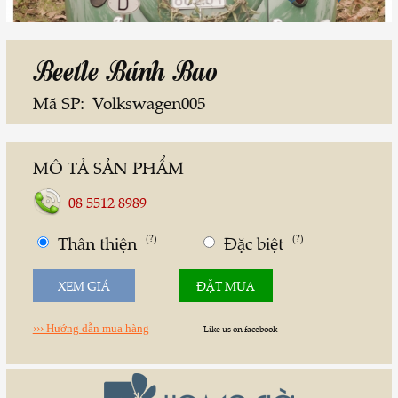
Beetle Bánh Bao
Mã SP:
Volkswagen005
MÔ TẢ SẢN PHẨM
08 5512 8989
Thân thiện
(?)
Đặc biệt
(?)
XEM GIÁ
ĐẶT MUA
››› Hướng dẫn mua hàng
Like us on facebook