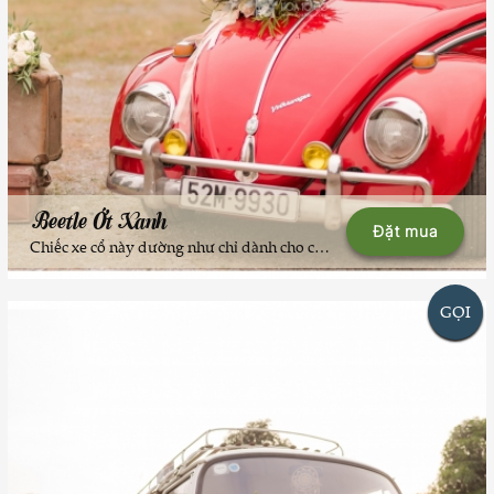
Beetle Ớt Xanh
Đặt mua
Chiếc xe cổ này dường như chỉ dành cho các cô dâu cá tính mạnh mẽ và nồng ấm. Chủ xe rất có gu và chăm sóc xe chi tiết, tỉ mỉ tạo nên những cảm nhận tuyệt vời. Đỏ như son, cặp mi cong trên mắt tròn (đèn pha) rất quyến rũ. Nếu bạn chọn Volkswagen Ớt Xanh cho ngày vui của mình, hãy nhớ, chỉ sử dụng thiết kế hoa của Hoa10Gio để đảm bảo sự ăn nhập cũng như sự nổi bật của bộ xe đón dâu đặc biệt này nhé. ---Hãy liên hệ 024.6657.8989 để các bác #TÀIXẾHẠNHPHÚC và bạn Beetle Ớt Xanh mang thêm mẫu hoa cưới thật đẹp được thiết kế bởi Hoa10Gio đến góp thêm niềm vui, sự ngọt ngào và độc đáo trong ngày vui trọng đại của bạn nhé.--Team #TÀIXẾHẠNHPHÚC hiện có hơn 40 xe Volkswagen cổ độc đáo bậc nhất Hà Nội để phục vụ các nhu cầu: Xe đón dâu, xe chụp ảnh dã ngoại, xe mini bus cổ chở khách đám cưới (chụp ảnh) ... Vui lòng liên hệ 024.6657.8989 để được tư vấn, sắp lịch.
GỌI