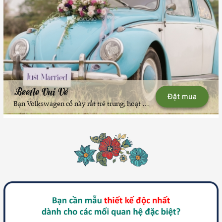
Beetle Vui Vẻ
Đặt mua
Bạn Volkswagen cổ này rất trẻ trung, hoạt bát và nhanh nhẹn nên được team #TÀIXẾHẠNHPHÚC đặt tên là Beetle Vui vẻ. Gam màu trắng và xanh da trời phù hợp với những cô dâu chú rể tính tình hòa nhã, thân thiện.---Hãy liên hệ 024.6657.8989 để các bác #TÀIXẾHẠNHPHÚC và bạn Beetle Vui Vẻ mang thêm mẫu hoa cưới thật đẹp được thiết kế bởi Hoa10Gio đến góp thêm niềm vui, sự ngọt ngào và độc đáo trong ngày vui trọng đại của bạn nhé.--Team #TÀIXẾHẠNHPHÚC hiện có hơn 40 xe Volkswagen cổ độc đáo bậc nhất Hà Nội để phục vụ các nhu cầu: Xe đón dâu, xe chụp ảnh dã ngoại, xe mini bus cổ chở khách đám cưới (chụp ảnh) ... Vui lòng liên hệ 024.6657.8989 để được tư vấn, sắp lịch.