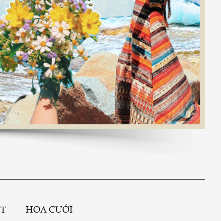
ỆT
HOA CƯỚI