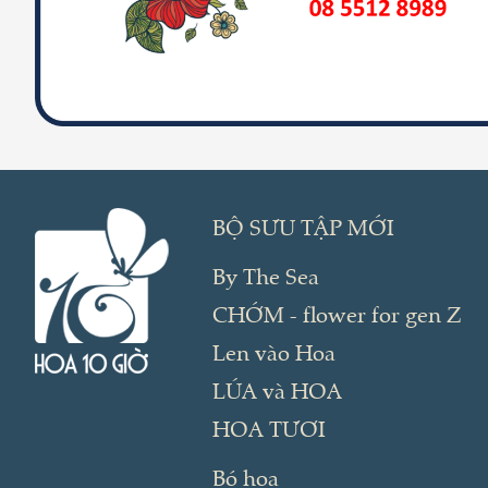
BỘ SƯU TẬP MỚI
By The Sea
CHỚM - flower for gen Z
Len vào Hoa
LÚA và HOA
HOA TƯƠI
Bó hoa