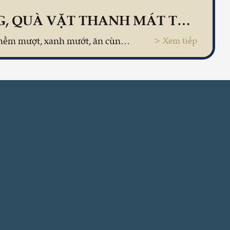
THẠCH GĂNG, QUÀ VẶT THANH MÁT TỪ ĐẤT CẢNG
Những miếng thạch mềm mượt, xanh mướt, ăn cùng nước đường ngọt dịu như tan chảy nơi đầu lưỡi, thường được xem là món giải khát lý tưởng trong mùa hè.
> Xem tiếp