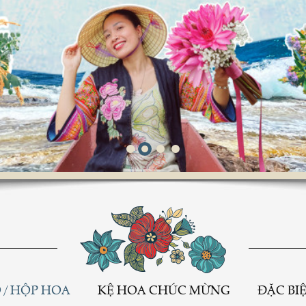
Hoa chúc mừng
 / HỘP HOA
KỆ HOA CHÚC MỪNG
ĐẶC BI