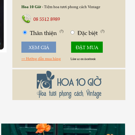
Hoa 10 Giờ
- Tiệm hoa tươi phong cách Vintage
08 5512 8989
Thân thiện
(?)
Đặc biệt
(?)
0
XEM GIÁ
ĐẶT MUA
››› Hướng dẫn mua hàng
Like us on facebook