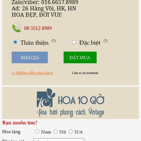
Zalo/viber: 016.6657.8989
Ad: 26 Hàng Vôi, HK, HN
HOA ĐẸP
,
ĐỜI VUI
!
08 5512 8989
Thân thiện
(?)
Đặc biệt
(?)
XEM GIÁ
ĐẶT MUA
››› Hướng dẫn mua hàng
Like us on facebook
Bạn muốn tìm?
Hoa tặng
Nam
Nữ
N/A