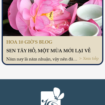
HOA 10 GIỜ'S BLOG
SEN TÂY HỒ, MỘT MÙA MỚI LẠI VỀ
> Xem tiếp
Năm nay là năm nhuận, vậy nên đã sang những ngày đầu tháng 6 mới thấy bóng dáng Sen xuất hiện trên phố. Không biết ở các tỉnh, thành phố khác mùa Sen thế nào, chỉ biết ở người Hà Nội luôn chờ đợi Sen. Vừa kết thúc một mùa Sen, người ta đã lại chờ mùa Sen mới về.