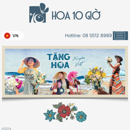
Hotline:
08 5512 8989
VN
16V06-05