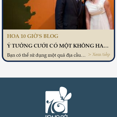
HOA 10 GIỜ'S BLOG
Ý TƯỞNG CƯỚI CÓ MỘT KHÔNG HAI CHO CẶP ĐÔI MÊ PHƯỢT
> Xem tiếp
Bạn có thể sử dụng một quả địa cầu và bút màu để các vị khách mời ghi lời chúc lên đó, sau này dùng nó làm vật trang trí trong nhà đồng thời tăng thêm cảm hứng đối với những chuyến đi.