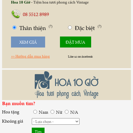
Hoa 10 Giờ
- Tiệm hoa tươi phong cách Vintage
08 5512 8989
Thân thiện
(?)
Đặc biệt
(?)
XEM GIÁ
ĐẶT MUA
››› Hướng dẫn mua hàng
Like us on facebook
Bạn muốn tìm?
Hoa tặng
Nam
Nữ
N/A
Khoảng giá