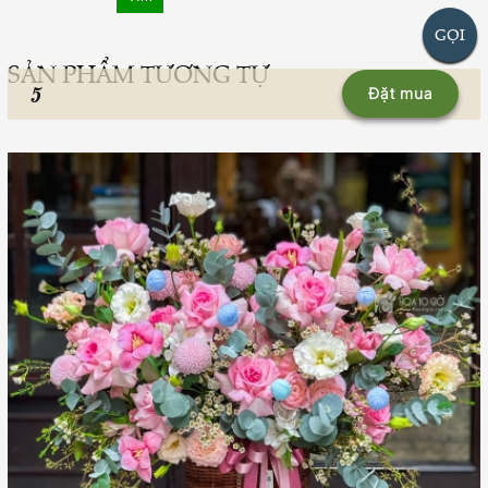
GỌI
SẢN PHẨM TƯƠNG TỰ
5
Đặt mua