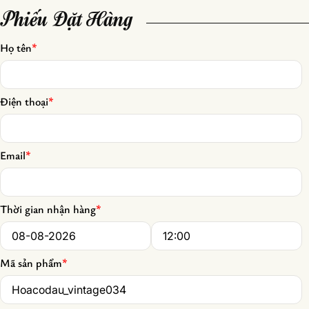
Phiếu Đặt Hàng
Họ tên
*
Điện thoại
*
Email
*
Thời gian nhận hàng
*
Date
*
Time
*
Mã sản phẩm
*